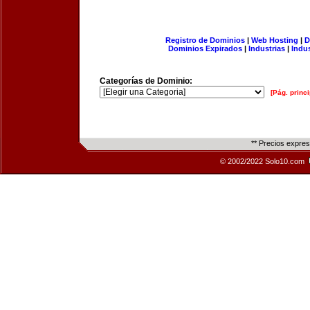
Registro de Dominios
|
Web Hosting
|
D
Dominios Expirados
|
Industrias
|
Indu
Categorías de Dominio:
[Pág. princi
** Precios expre
© 2002/2022 Solo10.com