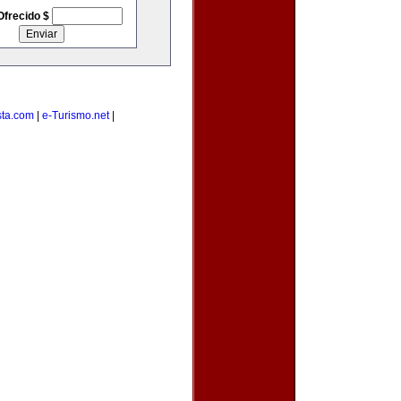
Ofrecido $
sta.com
|
e-Turismo.net
|