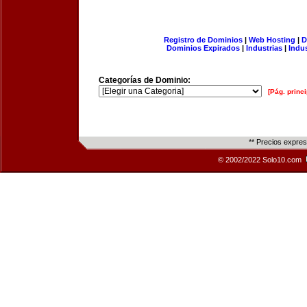
Registro de Dominios
|
Web Hosting
|
D
Dominios Expirados
|
Industrias
|
Indu
Categorías de Dominio:
[Pág. princi
** Precios expre
© 2002/2022 Solo10.com