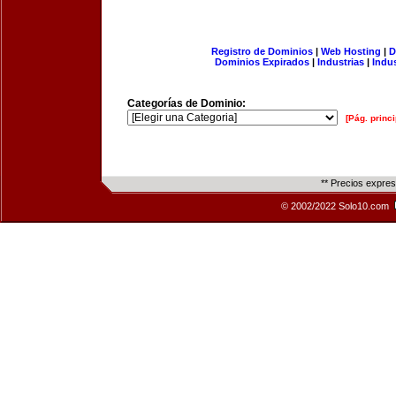
Registro de Dominios
|
Web Hosting
|
D
Dominios Expirados
|
Industrias
|
Indu
Categorías de Dominio:
[Pág. princi
** Precios expre
© 2002/2022 Solo10.com