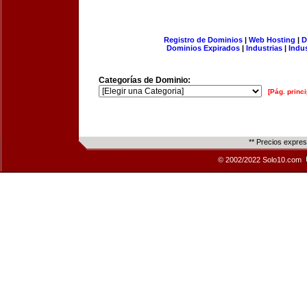
Registro de Dominios
|
Web Hosting
|
D
Dominios Expirados
|
Industrias
|
Indu
Categorías de Dominio:
[Pág. princi
** Precios expre
© 2002/2022 Solo10.com