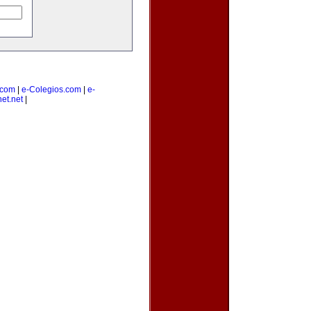
.com
|
e-Colegios.com
|
e-
et.net
|