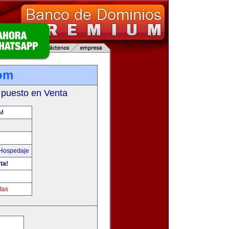
com
 puesto en Venta
M
 Hospedaje
ta!
tas