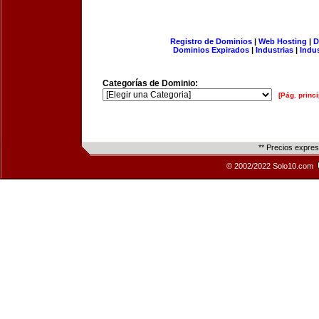
Registro de Dominios
|
Web Hosting
|
D
Dominios Expirados
|
Industrias
|
Indu
Categorías de Dominio:
[Pág. princi
** Precios expre
© 2002/2022 Solo10.com