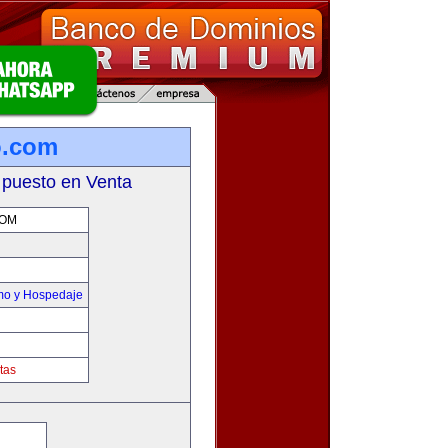
o.com
 puesto en Venta
COM
smo y Hospedaje
tas