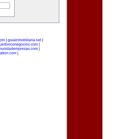
com
|
guiainmobiliaria.net
|
uertoriconegocios.com
|
munidadempresas.com
|
ation.com
|