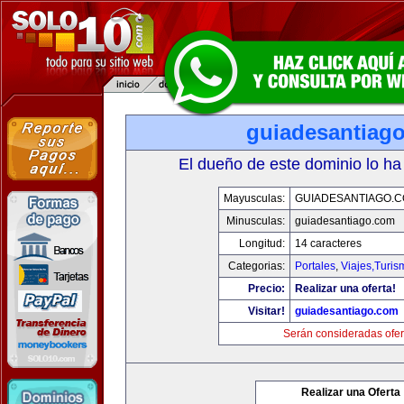
guiadesantiag
El dueño de este dominio lo ha
Mayusculas:
GUIADESANTIAGO.
Minusculas:
guiadesantiago.com
Longitud:
14 caracteres
Categorias:
Portales
,
Viajes,Turi
Precio:
Realizar una oferta!
Visitar!
guiadesantiago.com
Serán consideradas ofer
Realizar una Oferta