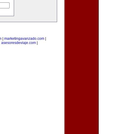
m
|
marketingavanzado.com
|
|
asesoresdeviaje.com
|