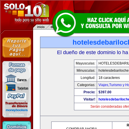
hotelesdebarilo
El dueño de este dominio lo ha
Mayusculas:
HOTELESDEBARI
Minusculas:
hotelesdebariloch
Longitud:
18 caracteres
Categorias:
Viajes,Turismo y H
Precio:
$397.00
Visitar!
hotelesdebariloch
Serán consideradas ofer
R