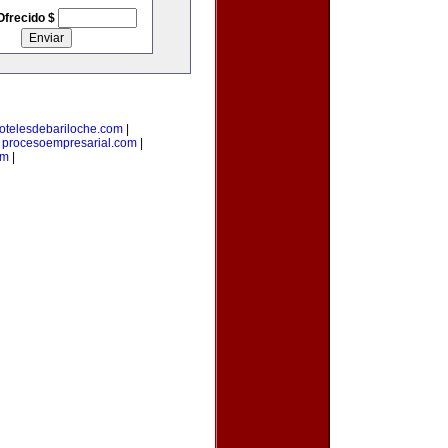
Ofrecido $
otelesdebariloche.com
|
|
procesoempresarial.com
|
om
|