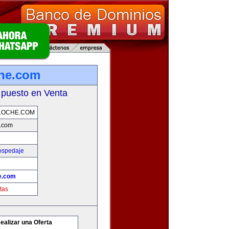
che.com
 puesto en Venta
LOCHE.COM
e.com
ospedaje
e.com
tas
ealizar una Oferta