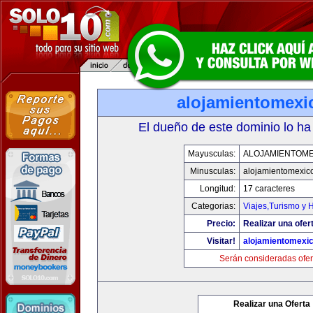
alojamientomexi
El dueño de este dominio lo ha
Mayusculas:
ALOJAMIENTOME
Minusculas:
alojamientomexic
Longitud:
17 caracteres
Categorias:
Viajes,Turismo y 
Precio:
Realizar una ofer
Visitar!
alojamientomexi
Serán consideradas ofer
Realizar una Oferta