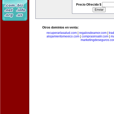
Precio Ofrecido $
Otros dominios en venta:
recuperarlasalud.com
|
regalosdeamor.com
|
tra
alojamientomexico.com
|
comprasinsalir.com
|
ma
marketingdeseguros.c