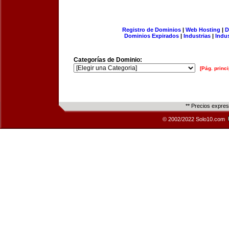
Registro de Dominios
|
Web Hosting
|
D
Dominios Expirados
|
Industrias
|
Indu
Categorías de Dominio:
[Pág. princi
** Precios expre
© 2002/2022 Solo10.com