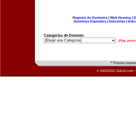
Registro de Dominios
|
Web Hosting
|
D
Dominios Expirados
|
Industrias
|
Indu
Categorías de Dominio:
[Pág. princi
** Precios expre
© 2002/2022 Solo10.com