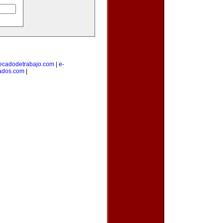
cadodetrabajo.com
|
e-
cados.com
|