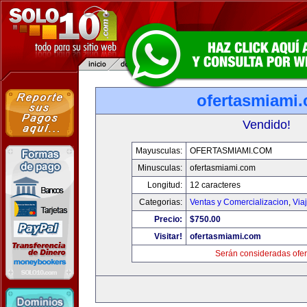
ofertasmiami
Vendido!
Mayusculas:
OFERTASMIAMI.COM
Minusculas:
ofertasmiami.com
Longitud:
12 caracteres
Categorias:
Ventas y Comercializacion
,
Via
Precio:
$750.00
Visitar!
ofertasmiami.com
Serán consideradas ofer