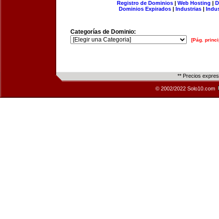
Registro de Dominios
|
Web Hosting
|
D
Dominios Expirados
|
Industrias
|
Indu
Categorías de Dominio:
[Pág. princi
** Precios expre
© 2002/2022 Solo10.com