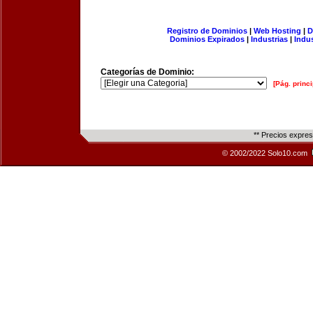
Registro de Dominios
|
Web Hosting
|
D
Dominios Expirados
|
Industrias
|
Indu
Categorías de Dominio:
[Pág. princi
** Precios expre
© 2002/2022 Solo10.com