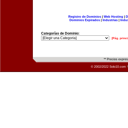
Registro de Dominios
|
Web Hosting
|
D
Dominios Expirados
|
Industrias
|
Indu
Categorías de Dominio:
[Pág. princi
** Precios expre
© 2002/2022 Solo10.com