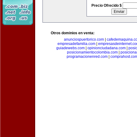
Precio Ofrecido $
Otros dominios en venta:
anunciospuertorico.com
|
cafedemaquina.c
empresadefamilia.com
|
empresasdeinternet.c
guiadewebs.com
|
opinionciudadana.com
|
posi
posicionamientocolombia.com
|
posicion
programacionenred.com
|
comprahost.co