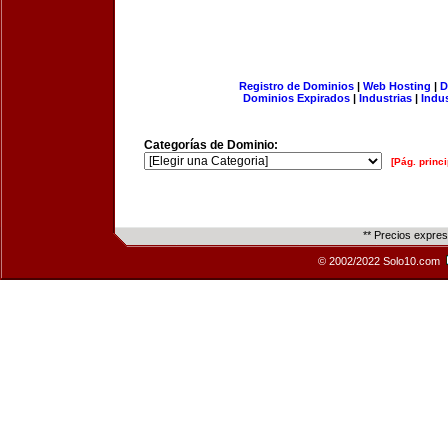
Registro de Dominios
|
Web Hosting
|
D
Dominios Expirados
|
Industrias
|
Indu
Categorías de Dominio:
[Pág. princi
** Precios expre
© 2002/2022 Solo10.com