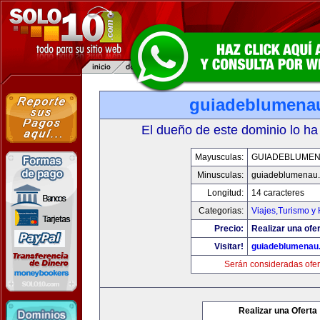
guiadeblumena
El dueño de este dominio lo ha
Mayusculas:
GUIADEBLUME
Minusculas:
guiadeblumenau
Longitud:
14 caracteres
Categorias:
Viajes,Turismo y
Precio:
Realizar una ofer
Visitar!
guiadeblumenau
Serán consideradas ofer
Realizar una Oferta