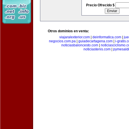
Precio Ofrecido $
Otros dominios en venta:
viajaralexterior.com
|
deinformatica.com
|
ju
negocios.com.pa
|
guiadecartagena.com
|
i-gratis.
noticiasbaloncesto.com
|
noticiasciclismo.
noticiastenis.com
|
pymesald