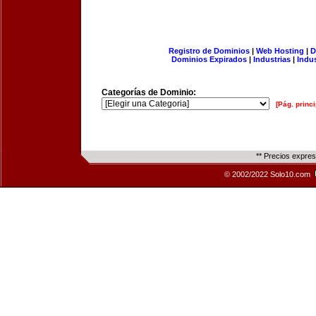
Registro de Dominios
|
Web Hosting
|
D
Dominios Expirados
|
Industrias
|
Indu
Categorías de Dominio:
[Pág. princi
** Precios expre
© 2002/2022 Solo10.com