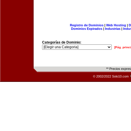
Registro de Dominios
|
Web Hosting
|
D
Dominios Expirados
|
Industrias
|
Indu
Categorías de Dominio:
[Pág. princi
** Precios expre
© 2002/2022 Solo10.com