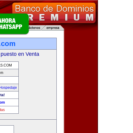
.com
 puesto en Venta
S.COM
om
 Hospedaje
ta!
com
tas