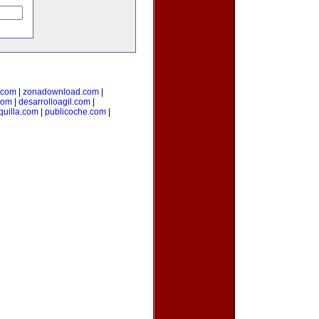
.com
|
zonadownload.com
|
com
|
desarrolloagil.com
|
uilla.com
|
publicoche.com
|