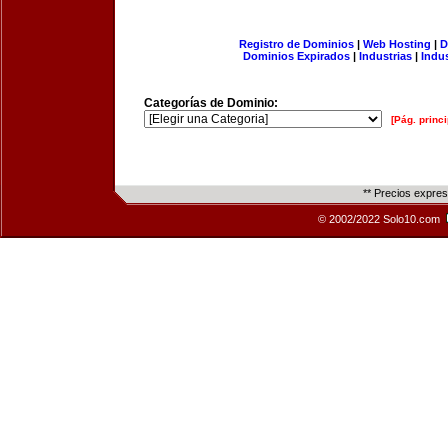
Registro de Dominios
|
Web Hosting
|
D
Dominios Expirados
|
Industrias
|
Indu
Categorías de Dominio:
[Pág. princi
** Precios expre
© 2002/2022 Solo10.com