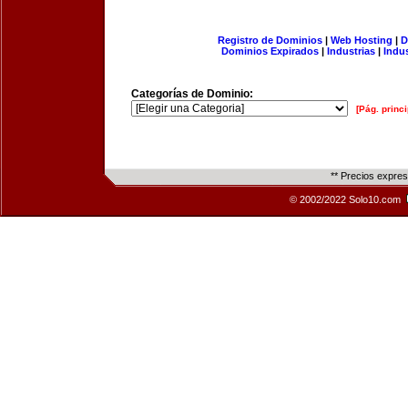
Registro de Dominios
|
Web Hosting
|
D
Dominios Expirados
|
Industrias
|
Indu
Categorías de Dominio:
[Pág. princi
** Precios expre
© 2002/2022 Solo10.com