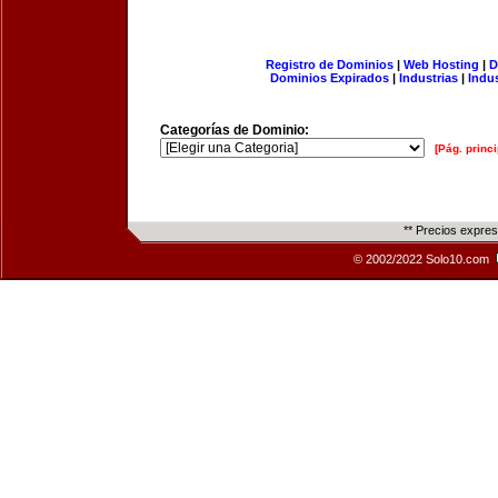
Registro de Dominios
|
Web Hosting
|
D
Dominios Expirados
|
Industrias
|
Indu
Categorías de Dominio:
[Pág. princi
** Precios expre
© 2002/2022 Solo10.com