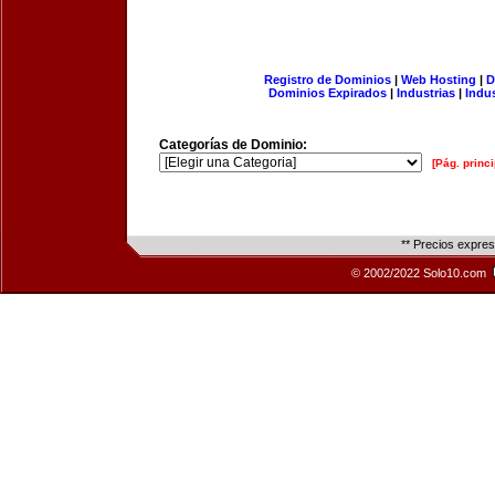
Registro de Dominios
|
Web Hosting
|
D
Dominios Expirados
|
Industrias
|
Indu
Categorías de Dominio:
[Pág. princi
** Precios expre
© 2002/2022 Solo10.com