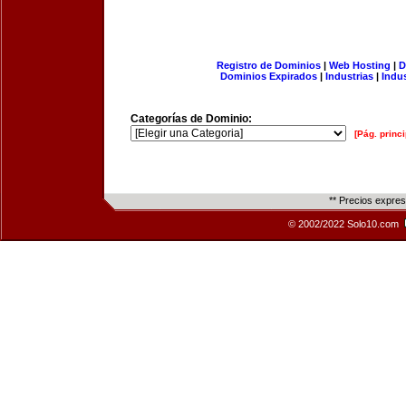
Registro de Dominios
|
Web Hosting
|
D
Dominios Expirados
|
Industrias
|
Indu
Categorías de Dominio:
[Pág. princi
** Precios expre
© 2002/2022 Solo10.com