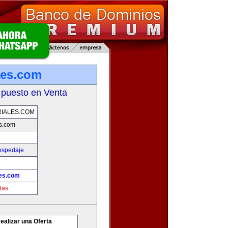
les.com
 puesto en Venta
IALES.COM
s.com
ospedaje
les.com
tas
ealizar una Oferta