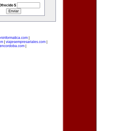
Ofrecido $
eninformatica.com
|
om
|
viajesempresariales.com
|
sencordoba.com
|