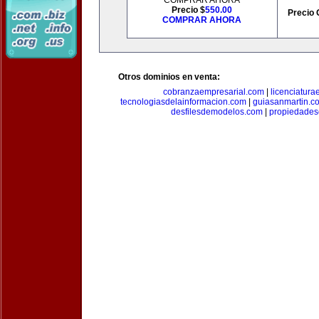
COMPRAR AHORA
Precio $
550.00
Precio 
COMPRAR AHORA
Otros dominios en venta:
cobranzaempresarial.com
|
licenciatura
tecnologiasdelainformacion.com
|
guiasanmartin.c
desfilesdemodelos.com
|
propiedade