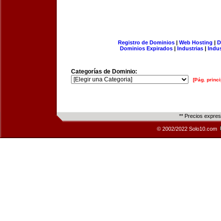
Registro de Dominios
|
Web Hosting
|
D
Dominios Expirados
|
Industrias
|
Indu
Categorías de Dominio:
[Pág. princi
** Precios expre
© 2002/2022 Solo10.com