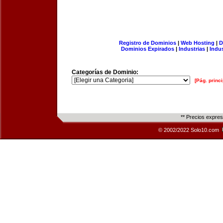
Registro de Dominios
|
Web Hosting
|
D
Dominios Expirados
|
Industrias
|
Indu
Categorías de Dominio:
[Pág. princi
** Precios expre
© 2002/2022 Solo10.com