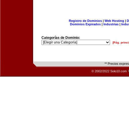
Registro de Dominios
|
Web Hosting
|
D
Dominios Expirados
|
Industrias
|
Indu
Categorías de Dominio:
[Pág. princi
** Precios expre
© 2002/2022 Solo10.com