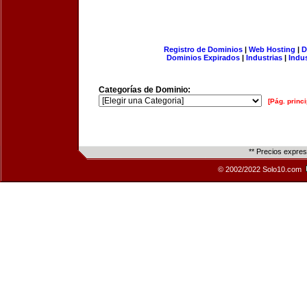
Registro de Dominios
|
Web Hosting
|
D
Dominios Expirados
|
Industrias
|
Indu
Categorías de Dominio:
[Pág. princi
** Precios expre
© 2002/2022 Solo10.com