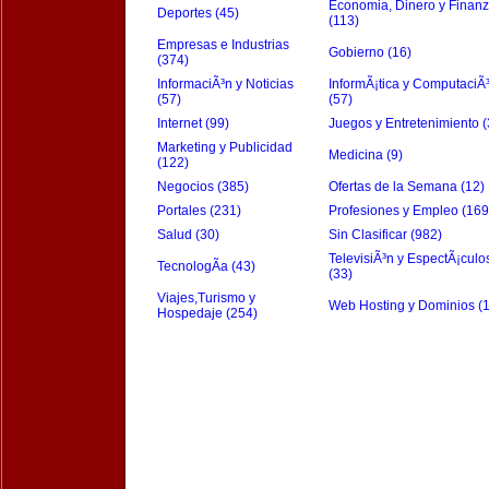
Economia, Dinero y Finan
Deportes (45)
(113)
Empresas e Industrias
Gobierno (16)
(374)
InformaciÃ³n y Noticias
InformÃ¡tica y ComputaciÃ
(57)
(57)
Internet (99)
Juegos y Entretenimiento (
Marketing y Publicidad
Medicina (9)
(122)
Negocios (385)
Ofertas de la Semana (12)
Portales (231)
Profesiones y Empleo (169
Salud (30)
Sin Clasificar (982)
TelevisiÃ³n y EspectÃ¡culo
TecnologÃ­a (43)
(33)
Viajes,Turismo y
Web Hosting y Dominios (
Hospedaje (254)