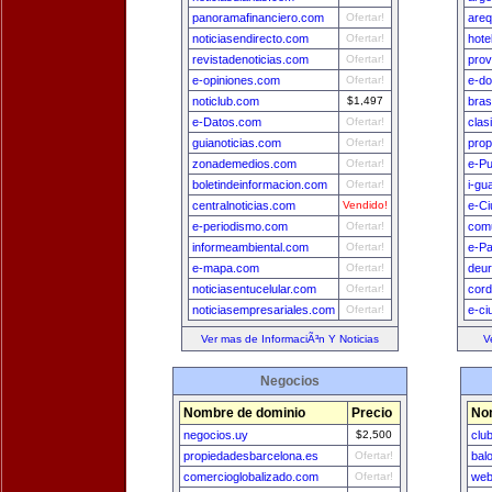
panoramafinanciero.com
Ofertar!
areq
noticiasendirecto.com
Ofertar!
hote
revistadenoticias.com
Ofertar!
prov
e-opiniones.com
Ofertar!
e-do
noticlub.com
$1,497
bras
e-Datos.com
Ofertar!
clas
guianoticias.com
Ofertar!
prop
zonademedios.com
Ofertar!
e-Pu
boletindeinformacion.com
Ofertar!
i-gu
centralnoticias.com
Vendido!
e-Ci
e-periodismo.com
Ofertar!
comu
informeambiental.com
Ofertar!
e-Pa
e-mapa.com
Ofertar!
deu
noticiasentucelular.com
Ofertar!
cord
noticiasempresariales.com
Ofertar!
e-ci
Ver mas de InformaciÃ³n Y Noticias
V
Negocios
Nombre de dominio
Precio
No
negocios.uy
$2,500
clu
propiedadesbarcelona.es
Ofertar!
bal
comercioglobalizado.com
Ofertar!
web