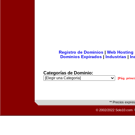
Registro de Dominios
|
Web Hosting
Dominios Expirados
|
Industrias
|
In
Categorías de Dominio:
[Pág. princi
** Precios expre
© 2002/2022 Solo10.com