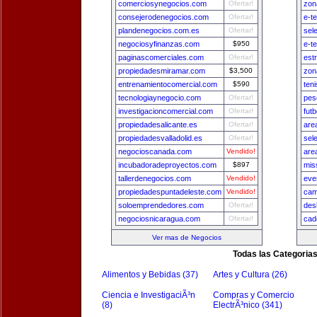
comerciosynegocios.com
Ofertar!
zon
consejerodenegocios.com
Ofertar!
e-t
plandenegocios.com.es
Ofertar!
sel
negociosyfinanzas.com
$950
e-t
paginascomerciales.com
Ofertar!
est
propiedadesmiramar.com
$3,500
zon
entrenamientocomercial.com
$590
ten
tecnologiaynegocio.com
Ofertar!
pes
investigacioncomercial.com
Ofertar!
fut
propiedadesalicante.es
Ofertar!
are
propiedadesvalladolid.es
Ofertar!
sel
negocioscanada.com
Vendido!
are
incubadoradeproyectos.com
$897
mis
tallerdenegocios.com
Vendido!
eve
propiedadespuntadeleste.com
Vendido!
cam
soloemprendedores.com
Ofertar!
des
negociosnicaragua.com
Ofertar!
cad
Ver mas de Negocios
Todas las Categoria
Alimentos y Bebidas (37)
Artes y Cultura (26)
Ciencia e InvestigaciÃ³n
Compras y Comercio
(8)
ElectrÃ³nico (341)