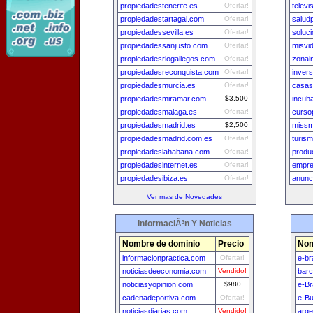
propiedadestenerife.es
Ofertar!
televi
propiedadestartagal.com
Ofertar!
salud
propiedadessevilla.es
Ofertar!
soluc
propiedadessanjusto.com
Ofertar!
misvi
propiedadesriogallegos.com
Ofertar!
zonai
propiedadesreconquista.com
Ofertar!
inver
propiedadesmurcia.es
Ofertar!
casas
propiedadesmiramar.com
$3,500
incub
propiedadesmalaga.es
Ofertar!
curso
propiedadesmadrid.es
$2,500
missm
propiedadesmadrid.com.es
Ofertar!
turis
propiedadeslahabana.com
Ofertar!
produ
propiedadesinternet.es
Ofertar!
empre
propiedadesibiza.es
Ofertar!
anunc
Ver mas de Novedades
InformaciÃ³n Y Noticias
Nombre de dominio
Precio
Nom
informacionpractica.com
Ofertar!
e-br
noticiasdeeconomia.com
Vendido!
bar
noticiasyopinion.com
$980
e-Br
cadenadeportiva.com
Ofertar!
e-B
noticiasdiarias.com
Vendido!
arge