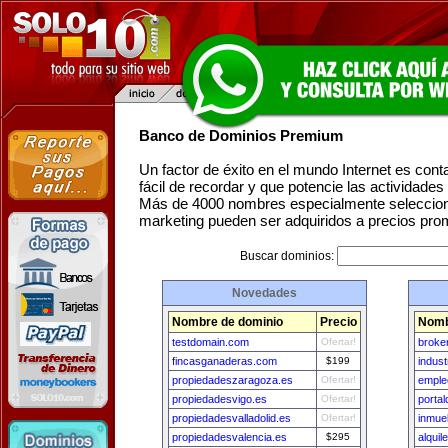
Banco de Dominios Premium
Un factor de éxito en el mundo Internet es con
fácil de recordar y que potencie las actividade
Más de 4000 nombres especialmente seleccion
marketing pueden ser adquiridos a precios pro
Buscar dominios:
Novedades
Nombre de dominio
Precio
Nomb
testdomain.com
Ofertar!
broke
fincasganaderas.com
$199
indus
propiedadeszaragoza.es
Ofertar!
emple
propiedadesvigo.es
Ofertar!
porta
propiedadesvalladolid.es
Ofertar!
inmue
propiedadesvalencia.es
$295
alqui