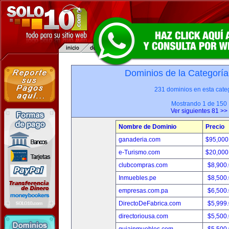
Dominios de la Categoría
231 dominios en esta categ
Mostrando 1 de 150
Ver siguientes 81 >>
Nombre de Dominio
Precio
ganaderia.com
$95,000
e-Turismo.com
$20,000
clubcompras.com
$8,900
Inmuebles.pe
$8,500
empresas.com.pa
$6,500
DirectoDeFabrica.com
$5,999
directoriousa.com
$5,500