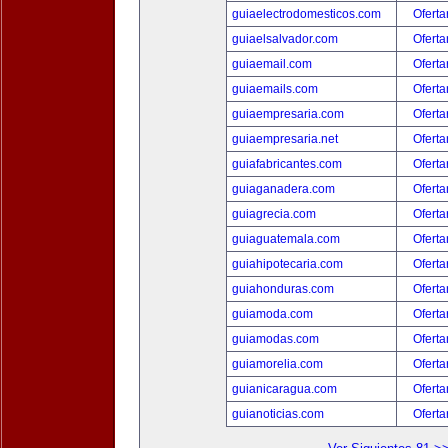
guiaelectrodomesticos.com
Oferta
guiaelsalvador.com
Oferta
guiaemail.com
Oferta
guiaemails.com
Oferta
guiaempresaria.com
Oferta
guiaempresaria.net
Oferta
guiafabricantes.com
Oferta
guiaganadera.com
Oferta
guiagrecia.com
Oferta
guiaguatemala.com
Oferta
guiahipotecaria.com
Oferta
guiahonduras.com
Oferta
guiamoda.com
Oferta
guiamodas.com
Oferta
guiamorelia.com
Oferta
guianicaragua.com
Oferta
guianoticias.com
Oferta