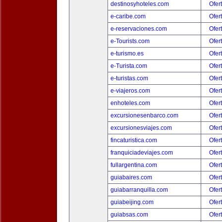
destinosyhoteles.com
Ofer
e-caribe.com
Ofer
e-reservaciones.com
Ofer
e-Tourists.com
Ofer
e-turismo.es
Ofer
e-Turista.com
Ofer
e-turistas.com
Ofer
e-viajeros.com
Ofer
enhoteles.com
Ofer
excursionesenbarco.com
Ofer
excursionesviajes.com
Ofer
fincaturistica.com
Ofer
franquiciadeviajes.com
Ofer
fullargentina.com
Ofer
guiabaires.com
Ofer
guiabarranquilla.com
Ofer
guiabeijing.com
Ofer
guiabsas.com
Ofer