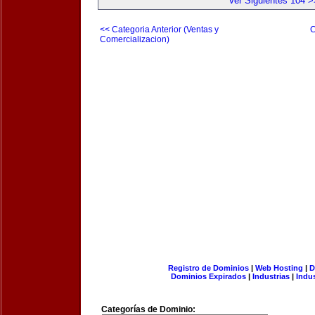
Ver Siguientes 104 >
<< Categoria Anterior (Ventas y
C
Comercializacion)
Registro de Dominios
|
Web Hosting
|
D
Dominios Expirados
|
Industrias
|
Indu
Categorías de Dominio: