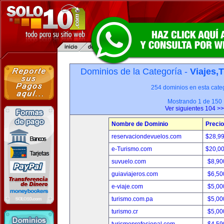
Dominios de la Categoría -
Viajes,
254 dominios en esta categ
Mostrando 1 de 150
Ver siguientes 104 >>
Nombre de Dominio
Precio
reservaciondevuelos.com
$28,9
e-Turismo.com
$20,0
suvuelo.com
$8,90
guiaviajeros.com
$6,50
e-viaje.com
$5,00
turismo.com.pa
$5,00
turismo.cr
$5,00