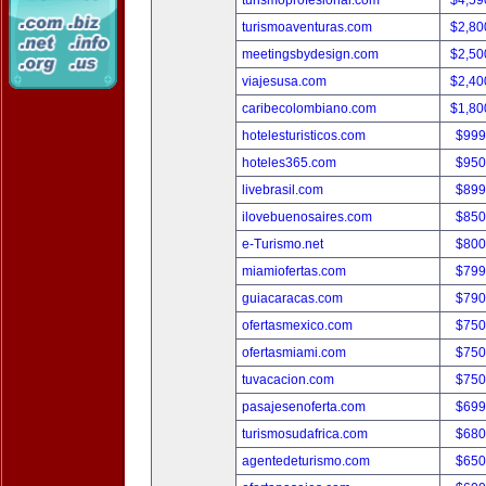
turismoprofesional.com
$4,59
turismoaventuras.com
$2,80
meetingsbydesign.com
$2,50
viajesusa.com
$2,40
caribecolombiano.com
$1,80
hotelesturisticos.com
$999
hoteles365.com
$950
livebrasil.com
$899
ilovebuenosaires.com
$850
e-Turismo.net
$800
miamiofertas.com
$799
guiacaracas.com
$790
ofertasmexico.com
$750
ofertasmiami.com
$750
tuvacacion.com
$750
pasajesenoferta.com
$699
turismosudafrica.com
$680
agentedeturismo.com
$650