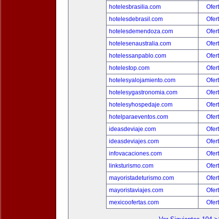
hotelesbrasilia.com
Ofer
hotelesdebrasil.com
Ofer
hotelesdemendoza.com
Ofer
hotelesenaustralia.com
Ofer
hotelessanpablo.com
Ofer
hotelestop.com
Ofer
hotelesyalojamiento.com
Ofer
hotelesygastronomia.com
Ofer
hotelesyhospedaje.com
Ofer
hotelparaeventos.com
Ofer
ideasdeviaje.com
Ofer
ideasdeviajes.com
Ofer
infovacaciones.com
Ofer
linksturismo.com
Ofer
mayoristadeturismo.com
Ofer
mayoristaviajes.com
Ofer
mexicoofertas.com
Ofer