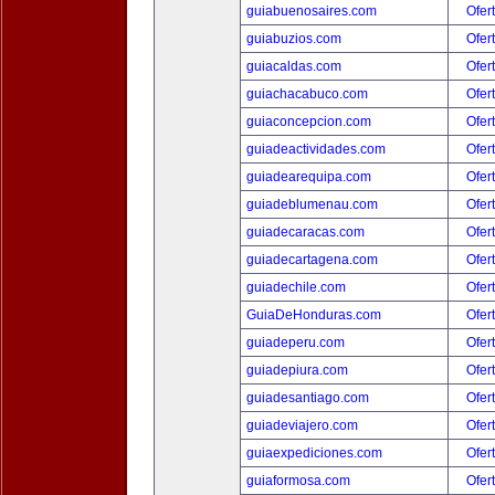
guiabuenosaires.com
Ofer
guiabuzios.com
Ofer
guiacaldas.com
Ofer
guiachacabuco.com
Ofer
guiaconcepcion.com
Ofer
guiadeactividades.com
Ofer
guiadearequipa.com
Ofer
guiadeblumenau.com
Ofer
guiadecaracas.com
Ofer
guiadecartagena.com
Ofer
guiadechile.com
Ofer
GuiaDeHonduras.com
Ofer
guiadeperu.com
Ofer
guiadepiura.com
Ofer
guiadesantiago.com
Ofer
guiadeviajero.com
Ofer
guiaexpediciones.com
Ofer
guiaformosa.com
Ofer