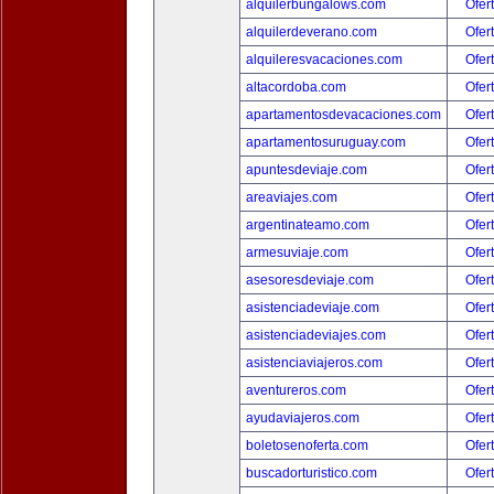
alquilerbungalows.com
Ofer
alquilerdeverano.com
Ofer
alquileresvacaciones.com
Ofer
altacordoba.com
Ofer
apartamentosdevacaciones.com
Ofer
apartamentosuruguay.com
Ofer
apuntesdeviaje.com
Ofer
areaviajes.com
Ofer
argentinateamo.com
Ofer
armesuviaje.com
Ofer
asesoresdeviaje.com
Ofer
asistenciadeviaje.com
Ofer
asistenciadeviajes.com
Ofer
asistenciaviajeros.com
Ofer
aventureros.com
Ofer
ayudaviajeros.com
Ofer
boletosenoferta.com
Ofer
buscadorturistico.com
Ofer