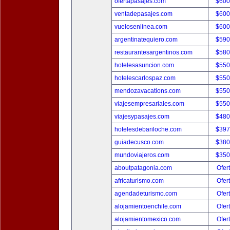
ofertapasajes.com
$600
ventadepasajes.com
$600
vuelosenlinea.com
$600
argentinatequiero.com
$590
restaurantesargentinos.com
$580
hotelesasuncion.com
$550
hotelescarlospaz.com
$550
mendozavacations.com
$550
viajesempresariales.com
$550
viajesypasajes.com
$480
hotelesdebariloche.com
$397
guiadecusco.com
$380
mundoviajeros.com
$350
aboutpatagonia.com
Ofer
africaturismo.com
Ofer
agendadeturismo.com
Ofer
alojamientoenchile.com
Ofer
alojamientomexico.com
Ofer