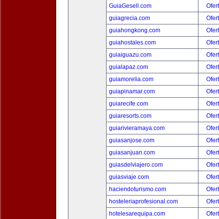
GuiaGesell.com
Ofer
guiagrecia.com
Ofer
guiahongkong.com
Ofer
guiahostales.com
Ofer
guiaiguazu.com
Ofer
guialapaz.com
Ofer
guiamorelia.com
Ofer
guiapinamar.com
Ofer
guiarecife.com
Ofer
guiaresorts.com
Ofer
guiarivieramaya.com
Ofer
guiasanjose.com
Ofer
guiasanjuan.com
Ofer
guiasdelviajero.com
Ofer
guiasviaje.com
Ofer
haciendoturismo.com
Ofer
hosteleriaprofesional.com
Ofer
hotelesarequipa.com
Ofer