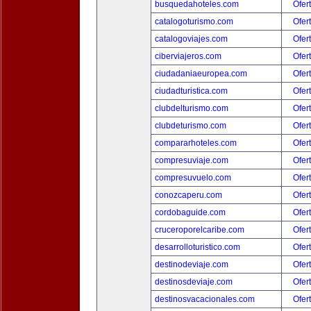
busquedahoteles.com
Ofer
catalogoturismo.com
Ofer
catalogoviajes.com
Ofer
ciberviajeros.com
Ofer
ciudadaniaeuropea.com
Ofer
ciudadturistica.com
Ofer
clubdelturismo.com
Ofer
clubdeturismo.com
Ofer
compararhoteles.com
Ofer
compresuviaje.com
Ofer
compresuvuelo.com
Ofer
conozcaperu.com
Ofer
cordobaguide.com
Ofer
cruceroporelcaribe.com
Ofer
desarrolloturistico.com
Ofer
destinodeviaje.com
Ofer
destinosdeviaje.com
Ofer
destinosvacacionales.com
Ofer